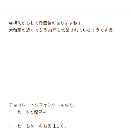
僕の先生の言葉を借りるなら、
昔ながらの
【正しい喫茶店】
。
店構えからして雰囲気のありますね！
大和駅の近くでもう
51年
も営業されているそうです😳
チョコレートシフォンケーキ🍰と、
コーヒー☕️と煙草🚬
コーヒーもケーキも美味しく、