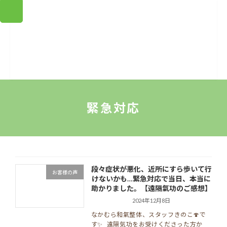
コ
ナ
ン
ビ
テ
ゲ
ン
ー
ツ
シ
へ
ョ
ス
ン
キ
に
ッ
移
プ
動
緊急対応
段々症状が悪化、近所にすら歩いて行
お客様の声
けないかも…緊急対応で当日、本当に
助かりました。【遠隔氣功のご感想】
2024年12月8日
なかむら和氣整体、スタッフきのこ🍄で
す✨ 遠隔気功をお受けくださった方か