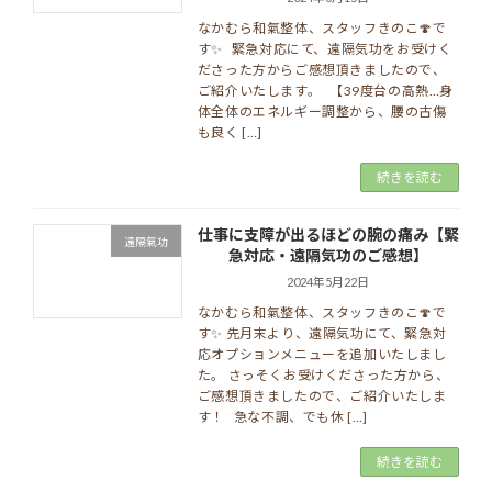
なかむら和氣整体、スタッフきのこ🍄で
す✨ 緊急対応にて、遠隔気功をお受けく
ださった方からご感想頂きましたので、
ご紹介いたします。 【39度台の高熱…身
体全体のエネルギー調整から、腰の古傷
も良く […]
続きを読む
仕事に支障が出るほどの腕の痛み【緊
遠隔氣功
急対応・遠隔気功のご感想】
2024年5月22日
なかむら和氣整体、スタッフきのこ🍄で
す✨ 先月末より、遠隔気功にて、緊急対
応オプションメニューを追加いたしまし
た。 さっそくお受けくださった方から、
ご感想頂きましたので、ご紹介いたしま
す！ 急な不調、でも休 […]
続きを読む