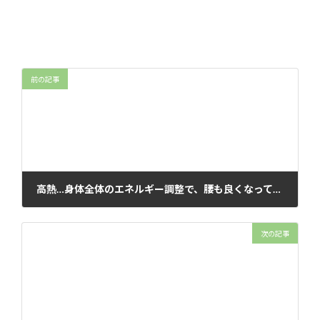
前の記事
高熱…身体全体のエネルギー調整で、腰も良くなっていました！【緊急対応・遠隔気功のご感想】
2024年6月15日
次の記事