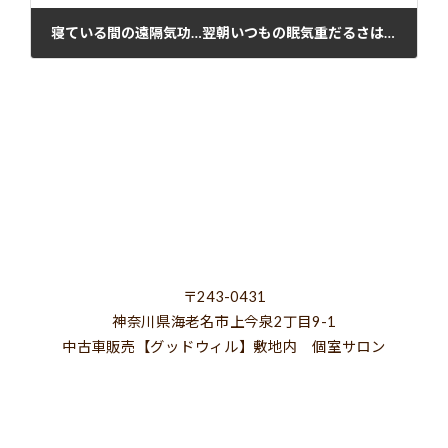
寝ている間の遠隔気功…翌朝いつもの眠気重だるさは消え、頭も体もスッキリ‼️【遠隔気功のご感想】
2024年7月5日
〒243-0431
神奈川県海老名市上今泉2丁目9-1
中古車販売【グッドウィル】敷地内 個室サロン