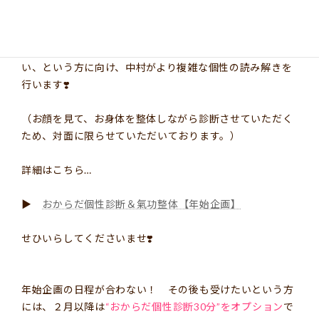
より正確で詳細な診断をお求めの方へ…
より細かく、個性・才能を観てほしい！直接解説してほし
い、という方に向け、中村がより複雑な個性の読み解きを
行います❣️
（お顔を見て、お身体を整体しながら診断させていただく
ため、対面に限らせていただいております。）
詳細はこちら…
▶︎
おからだ個性診断＆氣功整体【年始企画】
せひいらしてくださいませ❣️
年始企画の日程が合わない！ その後も受けたいという方
には、２月以降は
“おからだ個性診断30分”をオプション
で