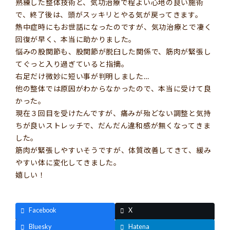
熟練した整体技術と、気功治療で程よい心地の良い施術
で、終了後は、頭がスッキリとやる気が戻ってきます。
熱中症時にもお世話になったのですが、気功治療とで凄く
回復が早く、本当に助かりました。
悩みの股関節も、股関節が脱臼した関係で、筋肉が緊張し
てぐっと入り過ぎていると指摘。
右足だけ微妙に短い事が判明しました…
他の整体では原因がわからなかったので、本当に受けて良
かった。
現在３回目を受けたんですが、痛みが殆どない調整と気持
ちが良いストレッチで、だんだん違和感が無くなってきま
した。
筋肉が緊張しやすいそうですが、体質改善してきて、緩み
やすい体に変化してきました。
嬉しい！
Facebook
X
Bluesky
Hatena