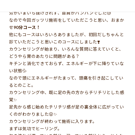
更
数ヶ月前に接客業に転職してからか、環境の変化からか疲
新
労がいまいち抜けきれず、首肩がパンパンでした😓
日
時
なので今回ガッツリ施術をしていただこうと思い、おまか
:
せ
90分コース！
他にもコースはいろいろありましたが、初回だしちゃんと
診ていただこうと思いこのコースにしました❣️
カウンセリングが始まり、いろんな質問に答えていくと、
どうやら胃のあたりに問題がある？
キチンと消化できておらず、エネルギーが下に降りていな
い状態💦
なので頭にエネルギーがたまって、頭痛を引き起こしてい
るとのこと。
カウンセリング中、既に足の先の方からチリチリとした感
覚✨
足先から感じ始めたチリチリ感が足の裏全体に広がってい
くのがわかりました😲✨
カウンセリングが終わって施術に入ります。
まずは気功でヒーリング。