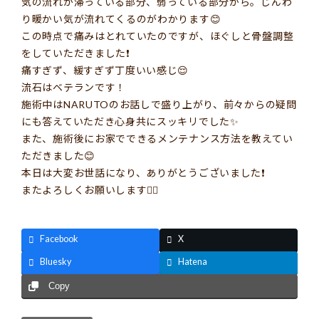
気の流れが滞っている部分、弱っている部分から。じんわ
り暖かい気が流れてくるのがわかります😊
この時点で痛みはとれていたのですが、ほぐしと骨盤調整
をしていただきました❗️
痛すぎず、緩すぎず丁度いい感じ😌
流石はベテランです！
施術中はNARUTOのお話しで盛り上がり、前々からの疑問
にも答えていただき心身共にスッキリでした✨
また、施術後にお家でできるメンテナンス方法を教えてい
ただきました😊
本日は大変お世話になり、ありがとうございました❗️
またよろしくお願いします🙇‍♀️
Facebook
X
Bluesky
Hatena
Copy