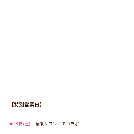
【基本営業時間・場所】
★火・水 10〜21時
〔各サロン、出張、遠隔気功〕
★土・日・月 10〜12時
〔綾瀬サロン、遠隔気功〕
＊対面サロンは、三日前までの事前予約制
＊遠隔気功は夜間、緊急対応でも受け付けしております
【特別営業日】
★19日(土)
綾瀬サロンにてコラボ