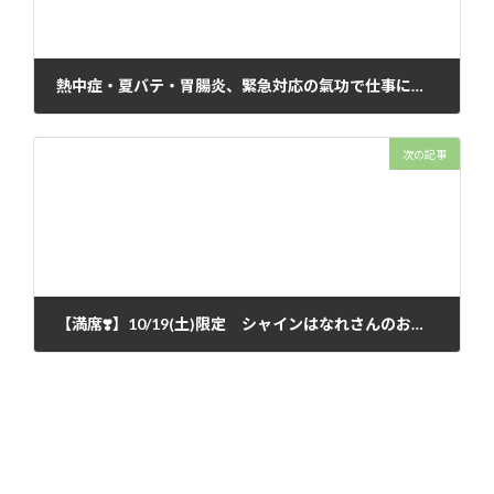
熱中症・夏バテ・胃腸炎、緊急対応の氣功で仕事に行けるように【遠隔気功のご感想】
2024年9月24日
次の記事
【満席❣️】10/19(土)限定 シャインはなれさんのお顔ほぐし×中村の整体or美容鍼、コラボイベント！
2024年10月7日