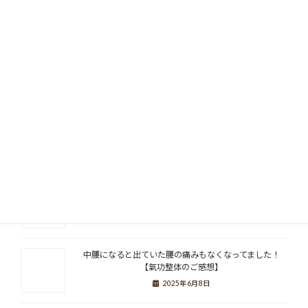
Facebook
X
Bluesky
Hatena
Copy
関連記事
施術でスタンプが貯まるショップカード、発行いたしま
した！
2025年7月9日
中村さんに診てもらえて本当に救われました【氣功整体
のご感想】
2025年6月22日
中腰になると出ていた腰の痛みもなくなってました！
【氣功整体のご感想】
2025年6月8日