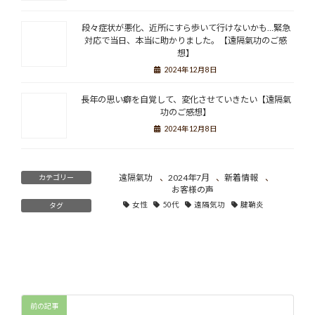
段々症状が悪化、近所にすら歩いて行けないかも…緊急
対応で当日、本当に助かりました。【遠隔氣功のご感
想】
2024年12月8日
長年の思い癖を自覚して、変化させていきたい【遠隔氣
功のご感想】
2024年12月8日
遠隔氣功
、
2024年7月
、
新着情報
、
カテゴリー
お客様の声
女性
50代
遠隔気功
腱鞘炎
タグ
前の記事