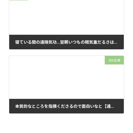
寝ている間の遠隔気功…翌朝いつもの眠気重だるさは消え、頭も体もスッキリ‼️【遠隔気功のご感想】
2024年7月5日
次の記事
本質的なところを指摘くださるので面白いなと【遠隔気功のご感想】
2024年7月23日