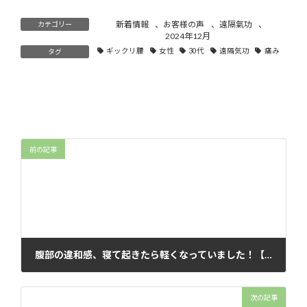
新着情報
、
お客様の声
、
遠隔氣功
、
カテゴリー
2024年12月
ギックリ腰
女性
30代
遠隔気功
痛み
タグ
前の記事
腹部の違和感、寝て起きたら軽くなっていました！【遠隔氣功のご感想】
2024年12月15日
次の記事