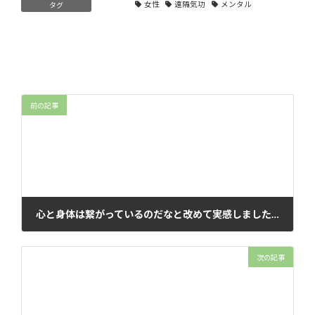
女性
遠隔気功
メンタル
タグ
前の記事
心と身体は繋がっているのだなと改めて実感しました【遠隔気功のご感想】
2024年11月25日
次の記事