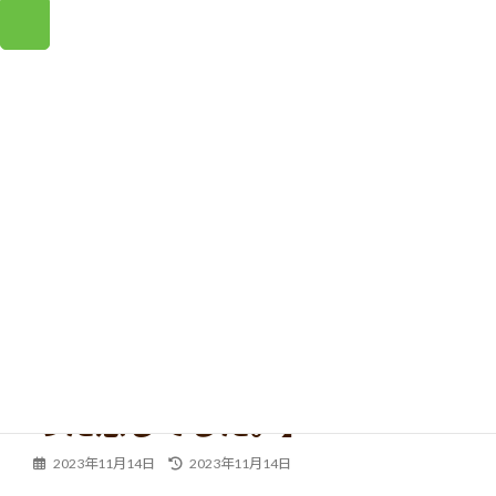
コ
ナ
ン
ビ
テ
ゲ
ン
ー
ツ
シ
へ
ョ
ス
ン
キ
に
ッ
移
プ
動
お客様の声
【体全体の気の流れが良くな
った感じでした。】
最
2023年11月14日
2023年11月14日
終