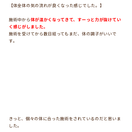
更
【体全体の気の流れが良くなった感じでした。】
新
日
時
施術中から
体が温かくなってきて、すーっと力が抜けてい
:
く感じがしました。
施術を受けてから数日経ってもまだ、体の調子がいいで
す。
きっと、個々の体に合った施術をされているのだと思いま
した。